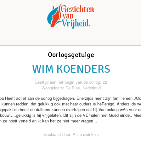
Oorlogsgetuige
WIM KOENDERS
Leeftijd aan het begin van de oorlog: 22
Woonplaats: De Rips, Nederland
pa Heeft actief aan de oorlog bijgedragen. Enerzijds heeft zijn familie een JO
 kunnen redden, dat gelukkig ook met haar ouders is heRenigd. Anderzijds we
pgepakt en heeft de duitsers kunnen overtuigen dat hij Van belang wAs voor d
ouw…..gelukkig is hij vrijgelaten. Dit zijn de VErhalen met Goed einde.. Mee
 ze nooit verteld en ik kan het ze niet meer vragen…
Geplaatst door: Alice swinkels