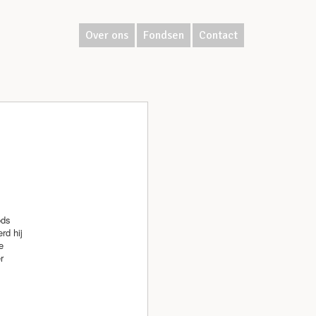
Over ons
Fondsen
Contact
ods
rd hij
e
r