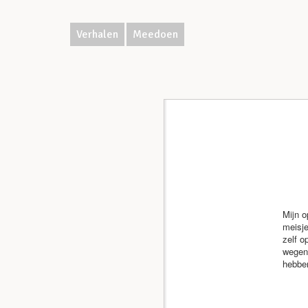
Verhalen
Meedoen
Mijn o
meisje
zelf o
wegenb
hebben