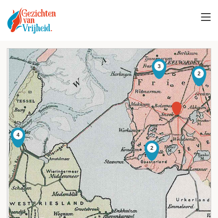
3
2
4
2