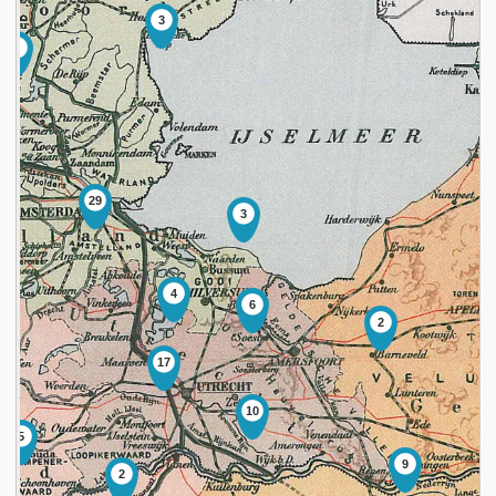
3
4
29
3
4
6
2
17
10
5
9
2