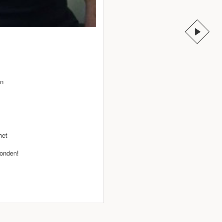
en
het
vonden!