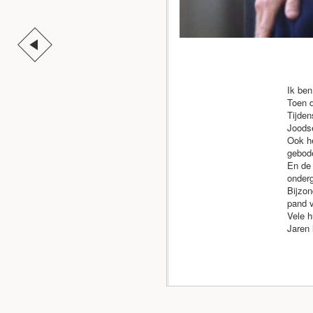
Ik ben
Toen d
Tijden
Joodse
Ook he
gebode
En de 
onderg
Bijzon
pand 
Vele h
Jaren 