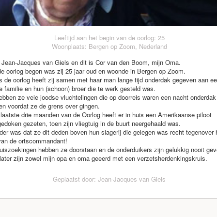
Leeftijd aan het begin van de oorlog: 25
Woonplaats: Bergen op Zoom, Nederland
 Jean-Jacques van Giels en dit is Cor van den Boom, mijn Oma.
e oorlog begon was zij 25 jaar oud en woonde in Bergen op Zoom.
s de oorlog heeft zij samen met haar man lange tijd onderdak gegeven aan e
 familie en hun (schoon) broer die te werk gesteld was.
bben ze vele joodse vluchtelingen die op doorreis waren een nacht onderdak
n voordat ze de grens over gingen.
laatste drie maanden van de Oorlog heeft er in huis een Amerikaanse piloot
edoken gezeten, toen zijn vliegtuig in de buurt neergehaald was.
der was dat ze dit deden boven hun slagerij die gelegen was recht tegenover 
van de ortscommandant!
uiszoekingen hebben ze doorstaan en de onderduikers zijn gelukkig nooit ge
later zijn zowel mijn opa en oma geeerd met een verzetsherdenkingskruis.
Geplaatst door: Jean-Jacques van Giels