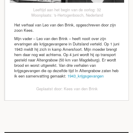
Leeftijd aan het begin van de oorlog: 32
Woonplaats: 's-Hertogenbosch, Nederland
Het verhaal van Leo van den Brink, opgeschreven door zijn
zoon Kees.
Mijn vader – Leo van den Brink – heeft nooit over zijn
ervaringen als krijgsgevangene in Duitsland verteld. Op 1 juni
1943 meldt hij zich in kamp Amersfoort. Mijn moeder brengt
hem daar nog wat achterna. Op 4 juni wordt hij op transport
gesteld naar Altengrabow (50 km van Magdeburg). Er wordt
brood en worst uitgereikt. Van drie verhalen van
krijgsgevangen die op dezelfde tijd In Altengrabow zaten heb
ik een samenvatting gemaakt:
1943_krijgsgevangen
Geplaatst door: Kees van den Brink