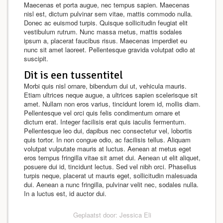
Maecenas et porta augue, nec tempus sapien. Maecenas
nisl est, dictum pulvinar sem vitae, mattis commodo nulla.
Donec ac euismod turpis. Quisque sollicitudin feugiat elit
vestibulum rutrum. Nunc massa metus, mattis sodales
ipsum a, placerat faucibus risus. Maecenas imperdiet eu
nunc sit amet laoreet. Pellentesque gravida volutpat odio at
suscipit.
Dit is een tussentitel
Morbi quis nisl ornare, bibendum dui ut, vehicula mauris.
Etiam ultrices neque augue, a ultrices sapien scelerisque sit
amet. Nullam non eros varius, tincidunt lorem id, mollis diam.
Pellentesque vel orci quis felis condimentum ornare et
dictum erat. Integer facilisis erat quis iaculis fermentum.
Pellentesque leo dui, dapibus nec consectetur vel, lobortis
quis tortor. In non congue odio, ac facilisis tellus. Aliquam
volutpat vulputate mauris at luctus. Aenean at metus eget
eros tempus fringilla vitae sit amet dui. Aenean ut elit aliquet,
posuere dui id, tincidunt lectus. Sed vel nibh orci. Phasellus
turpis neque, placerat ut mauris eget, sollicitudin malesuada
dui. Aenean a nunc fringilla, pulvinar velit nec, sodales nulla.
In a luctus est, id auctor dui.
Geplaatst door: Jessica Eli