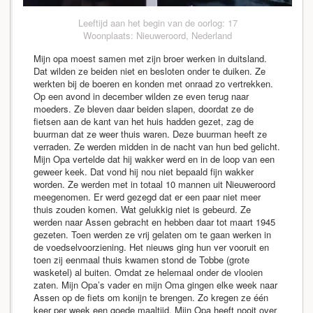
Leeftijd aan het begin van de oorlog: 17
Woonplaats: Nieuweroord, Nederland
Mijn opa moest samen met zijn broer werken in duitsland.
Dat wilden ze beiden niet en besloten onder te duiken. Ze
werkten bij de boeren en konden met onraad zo vertrekken.
Op een avond in december wilden ze even terug naar
moeders. Ze bleven daar beiden slapen, doordat ze de
fietsen aan de kant van het huis hadden gezet, zag de
buurman dat ze weer thuis waren. Deze buurman heeft ze
verraden. Ze werden midden in de nacht van hun bed gelicht.
Mijn Opa vertelde dat hij wakker werd en in de loop van een
geweer keek. Dat vond hij nou niet bepaald fijn wakker
worden. Ze werden met in totaal 10 mannen uit Nieuweroord
meegenomen. Er werd gezegd dat er een paar niet meer
thuis zouden komen. Wat gelukkig niet is gebeurd. Ze
werden naar Assen gebracht en hebben daar tot maart 1945
gezeten. Toen werden ze vrij gelaten om te gaan werken in
de voedselvoorziening. Het nieuws ging hun ver vooruit en
toen zij eenmaal thuis kwamen stond de Tobbe (grote
wasketel) al buiten. Omdat ze helemaal onder de vlooien
zaten. Mijn Opa’s vader en mijn Oma gingen elke week naar
Assen op de fiets om konijn te brengen. Zo kregen ze één
keer per week een goede maaltijd. Mijn Opa heeft nooit over