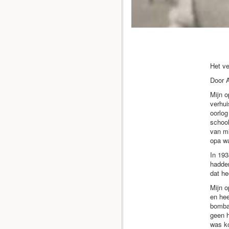
Het v
Door A
Mijn o
verhui
oorlog
school
van mi
opa wa
In 193
hadden
dat he
Mijn o
en hee
bomba
geen h
was ko