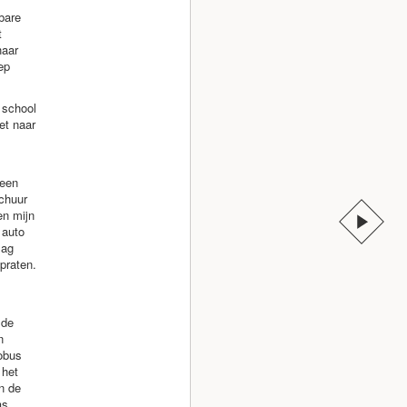
bare
t
haar
ep
 school
et naar
 een
chuur
en mijn
 auto
zag
 praten.
 de
n
cobus
 het
n de
as