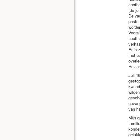
apothe
(de jo
De vad
pastor
worden
Vooral
heeft
verhaa
Er is 
met ee
overle
Helaas
Juli 1
gesto
kwaad 
wilden
gescho
gevang
van h
Mijn o
famili
konden
gelukk