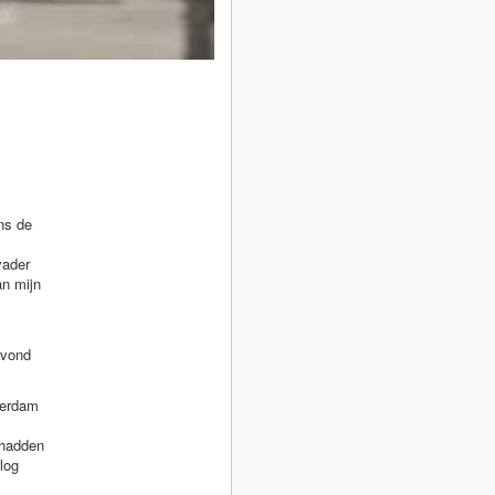
ens de
vader
an mijn
 vond
terdam
 hadden
log