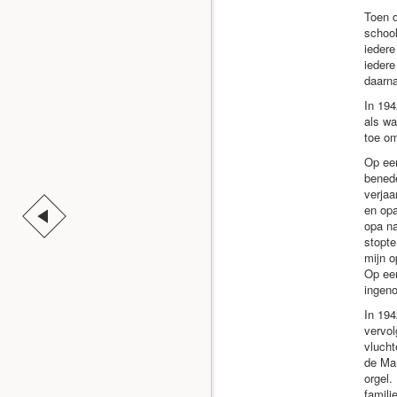
Toen d
schoo
iedere
iedere
daarna
In 194
als wa
toe om
Op een
benede
verjaa
en opa
opa na
stopt
mijn o
Op een
ingeno
In 194
vervol
vlucht
de Mar
orgel.
famili