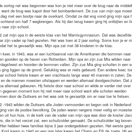
e oorlog net was begonnen was kon je niet meer over de brug naar de middel
l want de brug was kapot door het bombardement. De zus van mijn opa moes
 dag met een bootje naar de overkant. Omdat ze dat eng vond ging mijn opa 
 ochtend om half 7 wegbrengen. Als hij dan terug kwam ging hij ontbijten en li
 naar zijn school.
2 zat mijn opa in de eerste klas van het Marnixgymnasium. Dat was dezelfde
ar zijn vader op had gezeten. Het was toen al 2 jaar oorlog. Soms kon je er ni
dat het te gevaarlijk was. Mijn opa zat met 38 kinderen in de klas.
 keer, in 1943, was er een luchtaanval van de Amerikanen die bommen naar
n gooiden op de haven van Rotterdam. Mijn opa en zijn zus Mia wilden naar
rdagsfeest en hoorden de bommen vallen. Zijn zus Mia ging schuilen in een s
 ging liggen op de grond. Gelukkig was er niets gebeurd. Een andere keer, to
ar school fietste kwam er een vrachtauto langs waar 40 mannen in zaten. De
e en de mannen moesten uitstappen en werden allemaal doodgeschoten. Dat 
pa allemaal gebeuren. Hij fietste door naar school en wilde er verder niet over
 gegeven moment kon hij niet meer naar school want alle scholen werden
men door de Duitsers en het was ook te gevaarlijk om er naar toe te fietsen.
2 -1943 wilden de Duitsers alle Joden vermoorden en begon ook in Nederland
ging van de joodse bevolking. De joden waren nergens meer veilig en moeste
en uit hun huis. in de kerk van de vader van mijn opa was door de koster Ja
s, die in het verzet zat, een schuilzolder gemaakt. De schuilzolder lag boven
 Hier hebben twee families bijna 3 jaar ondergedoken gezeten. Het eerste gezi
e Kool kwam in 1942 en een jaar later kwam het Chaim en Fifi de zoete. Hij w