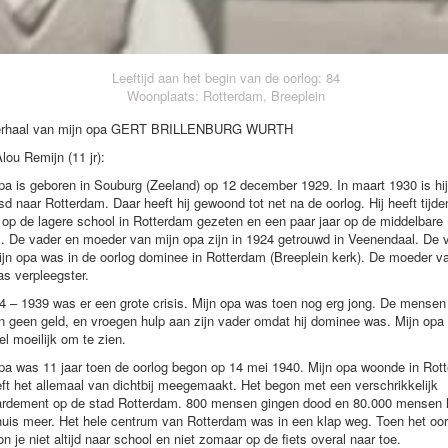
Leeftijd aan het begin van de oorlog: 84
Woonplaats: Rotterdam, Breeplein
erhaal van mijn opa GERT BRILLENBURG WURTH
lou Remijn (11 jr):
pa is geboren in Souburg (Zeeland) op 12 december 1929. In maart 1930 is hij
sd naar Rotterdam. Daar heeft hij gewoond tot net na de oorlog. Hij heeft tijd
 op de lagere school in Rotterdam gezeten en een paar jaar op de middelbare
. De vader en moeder van mijn opa zijn in 1924 getrouwd in Veenendaal. De 
jn opa was in de oorlog dominee in Rotterdam (Breeplein kerk). De moeder v
s verpleegster.
4 – 1939 was er een grote crisis. Mijn opa was toen nog erg jong. De mensen
 geen geld, en vroegen hulp aan zijn vader omdat hij dominee was. Mijn opa
el moeilijk om te zien.
pa was 11 jaar toen de oorlog begon op 14 mei 1940. Mijn opa woonde in Rot
ft het allemaal van dichtbij meegemaakt. Het begon met een verschrikkelijk
rdement op de stad Rotterdam. 800 mensen gingen dood en 80.000 mensen
uis meer. Het hele centrum van Rotterdam was in een klap weg. Toen het oor
n je niet altijd naar school en niet zomaar op de fiets overal naar toe.