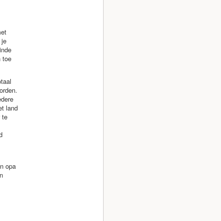
met
 je
inde
 toe
taal
orden.
edere
t land
 te
d
jn opa
n