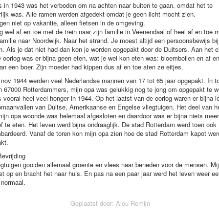
 in 1943 was het verboden om na achten naar buiten te gaan. omdat het te
lijk was. Alle ramen werden afgedekt omdat je geen licht mocht zien.
gen niet op vakantie, alleen fietsen in de omgeving.
ng wel af en toe met de trein naar zijn familie in Veenendaal of heel af en toe 
amilie naar Noordwijk. Naar het strand. Je moest altijd een persoonsbewijs bij
. Als je dat niet had dan kon je worden opgepakt door de Duitsers. Aan het e
 oorlog was er bijna geen eten, wat je wel kon eten was: bloembollen en af en
an een boer. Zijn moeder had kippen dus af en toe aten ze eitjes.
nov 1944 werden veel Nederlandse mannen van 17 tot 65 jaar opgepakt. In to
 67000 Rotterdammers, mijn opa was gelukkig nog te jong om opgepakt te w
 vooral heel veel honger in 1944. Op het laatst van de oorlog waren er bijna i
maanvallen van Duitse, Amerikaanse en Engelse vliegtuigen. Het deel van he
ijn opa woonde was helemaal afgesloten en daardoor was er bijna niets meer
f te eten. Het leven werd bijna ondraaglijk. De stad Rotterdam werd toen ook
ardeerd. Vanaf de toren kon mijn opa zien hoe de stad Rotterdam kapot wer
kt.
evrijding
egtuigen gooiden allemaal groente en vlees naar beneden voor de mensen. Mi
et op en bracht het naar huis. En pas na een paar jaar werd het leven weer ee
 normaal.
Geplaatst door: Alou Remijn