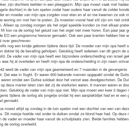
ker, zijn dochters leefden in een pleeggezin. Mijn opa moest vaak met hada
ngste dochter) in de tuin spelen zodat haar ouders haar vanuit de zolder konde
er en moeder van mijn opa zorgden voor eten en af en toe kwamen ze ook in
ie woning om met hen te praten. Ze moesten vooral heel stil zijn om niet ontd
. Alleen op zondag morgen als het orgel speelde konden ze met elkaar prate
 fifi kon na de oorlog het geluid van het orgel niet meer horen. Een paar jaar 
 de EO een programma hierover gemaakt. Ook een paar kranten hebben hier e
l over geschreven.
zelfs nog een kindje geboren tijdens deze tijd. De moeder van mijn opa heeft
n dokter bij de bevalling geholpen. Gelukkig heeft iedereen van dit gezin de o
efd. De vader van mijn opa heeft een bijzondere onderscheiding van israel ge
 was hij al overleden en heeft mijn opa de onderscheiding in zijn naam ontva
942 werd de vader van mijn opa gearresteerd en 7 maanden in de gevangenis
pt. Dat was in Vught. Er waren 600 bekende mannen opgepakt omdat de Duits
waren omdat een Duitse soldaat door het verzet was doodgeschoten. De Dui
 op deze manier laten zien dat zij de sterksten waren. 6 mannen waren er do
ten. Gelukkig de vader van mijn opa niet. Mijn opa moest een keer 2 dagen i
enis tijdens de oorlog als jongetje omdat hij een aanplakbiljet had en er een 
ad gemaakt.
pa moest altijd op zondag in de tuin spelen met een dochter van een van dez
es. Dit meisje hoefde niet onder te duiken omdat ze blond haar had. Op deze 
 de vader en moeder haar vanuit de schuilplaats zien. Beide families hebben
ig de oorlog overleefd.