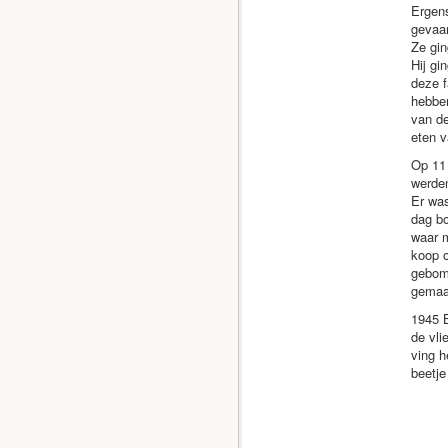
Ergens
gevaar
Ze gin
Hij gi
deze f
hebben
van de
eten v
Op 11 
werden
Er was
dag bo
waar m
koop o
gebomb
gemaa
1945 B
de vli
ving h
beetje