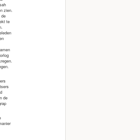
ssah
n zien.
 de
ekt te
n.
geleden
en
 samen
orlog
kregen.
ngen.
ers
tsers
od
n de
grap
e
manier